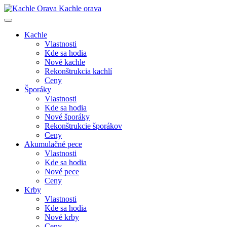
Kachle orava
Kachle
Vlastnosti
Kde sa hodia
Nové kachle
Rekonštrukcia kachlí
Ceny
Šporáky
Vlastnosti
Kde sa hodia
Nové šporáky
Rekonštrukcie šporákov
Ceny
Akumulačné pece
Vlastnosti
Kde sa hodia
Nové pece
Ceny
Krby
Vlastnosti
Kde sa hodia
Nové krby
Ceny