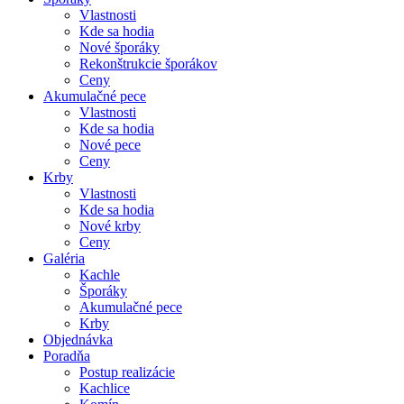
Vlastnosti
Kde sa hodia
Nové šporáky
Rekonštrukcie šporákov
Ceny
Akumulačné pece
Vlastnosti
Kde sa hodia
Nové pece
Ceny
Krby
Vlastnosti
Kde sa hodia
Nové krby
Ceny
Galéria
Kachle
Šporáky
Akumulačné pece
Krby
Objednávka
Poradňa
Postup realizácie
Kachlice