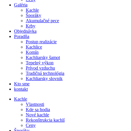
Galéria
Kachle
Šporáky
Akumulačné pece
Krby
Objednávka
Poradňa
Postup realizácie
Kachlice
Komín
Kachliarsky šamot
Tepelný výkon
Prívod vzduchu
Tradičná technológia
Kachliarsky slovnik
Kto sme
kontakt
Kachle
Vlastnosti
Kde sa hodia
Nové kachle
Rekonštrukcia kachlí
Ceny
Šporáky