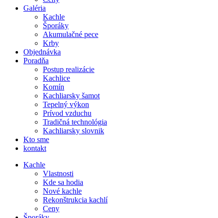
Galéria
Kachle
Šporáky
Akumulačné pece
Krby
Objednávka
Poradňa
Postup realizácie
Kachlice
Komín
Kachliarsky šamot
Tepelný výkon
Prívod vzduchu
Tradičná technológia
Kachliarsky slovnik
Kto sme
kontakt
Kachle
Vlastnosti
Kde sa hodia
Nové kachle
Rekonštrukcia kachlí
Ceny
Šporáky