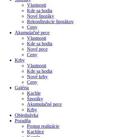
Vlastnosti
Kde sa hodia
Nové šporáky
Rekonštrukcie šporákov
Ceny
Akumulačné pece
Vlastnosti
Kde sa hodia
Nové pece
Ceny
Krby
Vlastnosti
Kde sa hodia
Nové krby
Ceny
Galéria
Kachle
Šporáky
Akumulačné pece
Krby
Objednávka
Poradňa
Postup realizácie
Kachlice