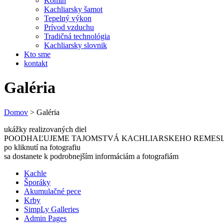
Komín
Kachliarsky šamot
Tepelný výkon
Prívod vzduchu
Tradičná technológia
Kachliarsky slovnik
Kto sme
kontakt
Galéria
Domov
>
Galéria
ukážky realizovaných diel
POODHAĽUJEME TAJOMSTVÁ KACHLIARSKEHO REMES
po kliknutí na fotografiu
sa dostanete k podrobnejším informáciám a fotografiám
Kachle
Šporáky
Akumulačné pece
Krby
SimpLy Galleries
Admin Pages