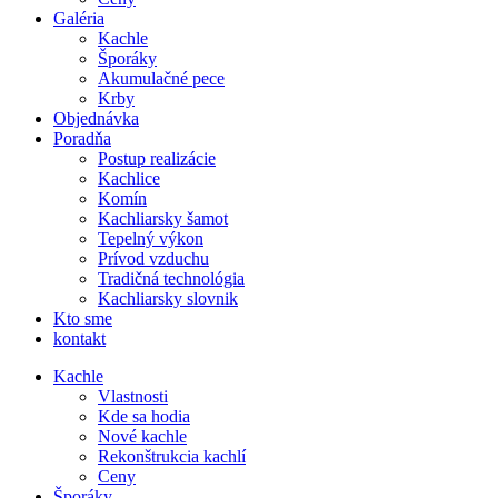
Galéria
Kachle
Šporáky
Akumulačné pece
Krby
Objednávka
Poradňa
Postup realizácie
Kachlice
Komín
Kachliarsky šamot
Tepelný výkon
Prívod vzduchu
Tradičná technológia
Kachliarsky slovnik
Kto sme
kontakt
Kachle
Vlastnosti
Kde sa hodia
Nové kachle
Rekonštrukcia kachlí
Ceny
Šporáky