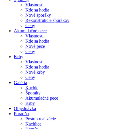
Vlastnosti
Kde sa hodia
Nové šporáky
Rekonštrukcie šporákov
Ceny
Akumulačné pece
Vlastnosti
Kde sa hodia
Nové pece
Ceny
Krby
Vlastnosti
Kde sa hodia
Nové krby
Ceny
Galéria
Kachle
Šporáky
Akumulačné pece
Krby
Objednávka
Poradňa
Postup realizácie
Kachlice