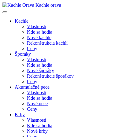
Kachle orava
Kachle
Vlastnosti
Kde sa hodia
Nové kachle
Rekonštrukcia kachlí
Ceny
Šporáky
Vlastnosti
Kde sa hodia
Nové šporáky
Rekonštrukcie šporákov
Ceny
Akumulačné pece
Vlastnosti
Kde sa hodia
Nové pece
Ceny
Krby
Vlastnosti
Kde sa hodia
Nové krby
Ceny